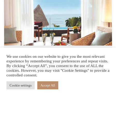
在您的无边私人泳池中欣赏绝对令人叹为观止的海景后直接进入
大理石内衬的浴室拭干身体同时就会感受到这个精致的顶层套房
内部的风格别致奢华。
可欣赏部分海景且带有泳
We use cookies on our website to give you the most relevant
experience by remembering your preferences and repeat visits.
池的豪华套房
By clicking “Accept All”, you consent to the use of ALL the
cookies. However, you may visit "Cookie Settings" to provide a
controlled consent.
84平方米
Cookie settings
Accept All
2位成人，1名儿童 (3-11 岁)，1名婴儿 (0-2
岁)
一张欧式超大床, 可提供连通房