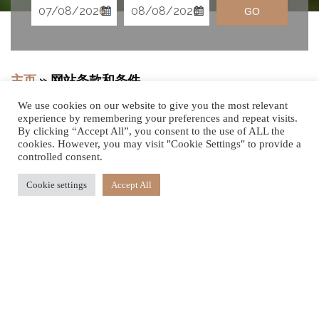
GO
主页
»
网站条款和条件
We use cookies on our website to give you the most relevant
experience by remembering your preferences and repeat visits.
By clicking “Accept All”, you consent to the use of ALL the
cookies. However, you may visit "Cookie Settings" to provide a
以下条款和条件则是在您与梅拉别墅有限公司
controlled consent.
（“lejadis.com”、“我们”或“我们”，需视上下文内容而定）之
Cookie settings
Accept All
间签订的具有法律约束力的协议。
您承认您使用 www.lejadis.com（以下简称“网站”）的条件
则是您接受此处规定的条款和条件，无论是否通知您我们则
都可随时地自行决定更新这些条款和条件。
您承认您使用本网站则即表示您同意此处列出的所有暂时生