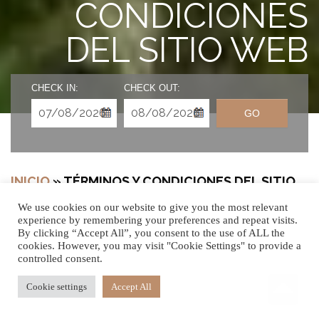
CONDICIONES
DEL SITIO WEB
CHECK IN:
CHECK OUT:
GO
INICIO
»
TÉRMINOS Y CONDICIONES DEL SITIO
WEB
We use cookies on our website to give you the most relevant
experience by remembering your preferences and repeat visits.
By clicking “Accept All”, you consent to the use of ALL the
cookies. However, you may visit "Cookie Settings" to provide a
controlled consent.
Los siguientes términos y condiciones establecen un
acuerdo legalmente vinculante entre usted y Mella Villas
Cookie settings
Accept All
Ltd («lejadis.com» o «nosotros», según el contexto).