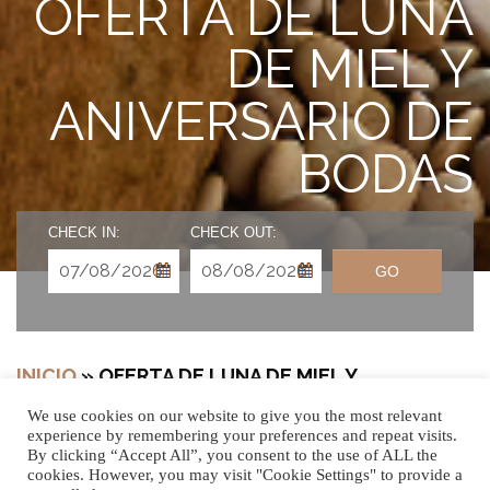
OFERTA DE LUNA
DE MIEL Y
ANIVERSARIO DE
BODAS
CHECK IN:
CHECK OUT:
GO
INICIO
»
OFERTA DE LUNA DE MIEL Y
ANIVERSARIO DE BODAS
We use cookies on our website to give you the most relevant
experience by remembering your preferences and repeat visits.
By clicking “Accept All”, you consent to the use of ALL the
cookies. However, you may visit "Cookie Settings" to provide a