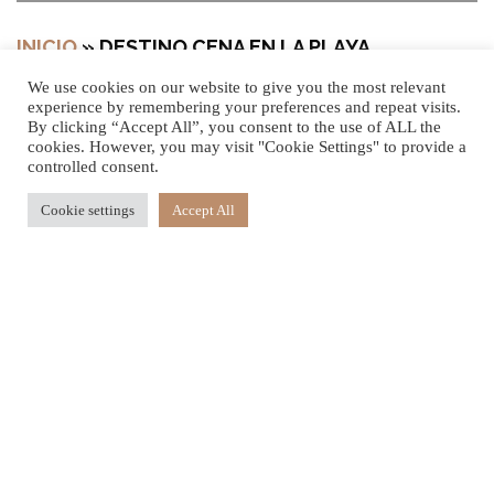
INICIO
»
DESTINO CENA EN LA PLAYA
We use cookies on our website to give you the most relevant
experience by remembering your preferences and repeat visits.
By clicking “Accept All”, you consent to the use of ALL the
cookies. However, you may visit "Cookie Settings" to provide a
Romance culinario en nuestras costas
controlled consent.
Aislada, serena y con un paisaje impresionante, nuestra
Cookie settings
Accept All
playa ofrece el entorno más idílico para disfrutar de una
cena romántica y elegante descalzo. Ya sea que esté
buscando celebrar una ocasión especial o simplemente
desee que esa persona especial se sienta muy especial,
un evento gourmet íntimo en nuestras costas superará
todas las expectativas.
Cocina