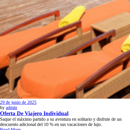
29 de junio de 2025
by
admin
Oferta De Viajero Individual
Saque el máximo partido a su aventura en solitario y disfrute de un
descuento adicional del 10 % en sus vacaciones de lujo.
Read More