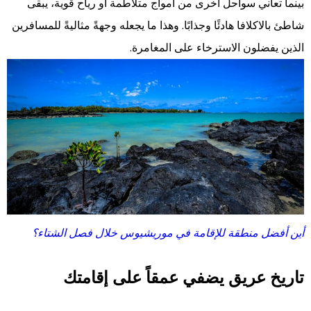
بينما تعاني سواحل أخرى من أمواج متلاطمة أو رياح قوية، يبقى
شاطئ بالاكلافا هادئًا وجذابًا. وهذا ما يجعله وجهةً مثاليةً للمسافرين
الذين يفضلون الاسترخاء على المغامرة.
أين أفضل منطقة للإقامة في موريشيوس خلال فصل الشتاء؟
تاريخ عريق يضفي عمقاً على إقامتك