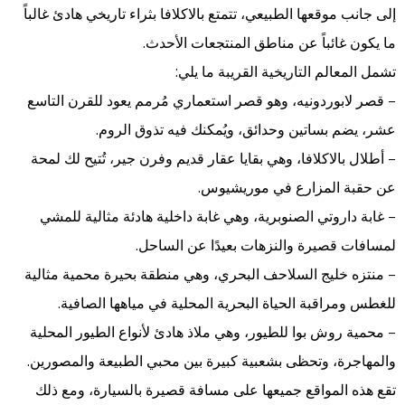
إلى جانب موقعها الطبيعي، تتمتع بالاكلافا بثراء تاريخي هادئ غالباً
ما يكون غائباً عن مناطق المنتجعات الأحدث.
تشمل المعالم التاريخية القريبة ما يلي:
– قصر لابوردونيه، وهو قصر استعماري مُرمم يعود للقرن التاسع
عشر، يضم بساتين وحدائق، ويُمكنك فيه تذوق الروم.
– أطلال بالاكلافا، وهي بقايا عقار قديم وفرن جير، تُتيح لك لمحة
عن حقبة المزارع في موريشيوس.
– غابة داروتي الصنوبرية، وهي غابة داخلية هادئة مثالية للمشي
لمسافات قصيرة والنزهات بعيدًا عن الساحل.
– منتزه خليج السلاحف البحري، وهي منطقة بحيرة محمية مثالية
للغطس ومراقبة الحياة البحرية المحلية في مياهها الصافية.
– محمية روش بوا للطيور، وهي ملاذ هادئ لأنواع الطيور المحلية
والمهاجرة، وتحظى بشعبية كبيرة بين محبي الطبيعة والمصورين.
تقع هذه المواقع جميعها على مسافة قصيرة بالسيارة، ومع ذلك