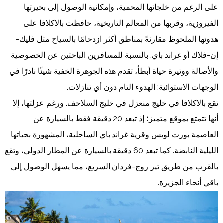
على الرغم من خلجانها المحمية، وإمكانية الوصول إلى بحيرتها
الفيروزية، وقربها من المعالم التاريخية، حافظت بالاكلافا على
هدوئها الملحوظ مقارنةً بمناطق أكثر ازدحامًا بالسياح مثل فليك-
إن-فلاك أو غراند باي. بالنسبة للمسافرين الباحثين عن الخصوصية
والأصالة ووتيرة حياة أبطأ، تقدم هذه الجوهرة الخفية شيئًا نادرًا في
الوجهات الاستوائية: الهدوء التام دون أي تنازلات.
تقع بالاكلافا في خليج منعزل في خليج السلاحف. ورغم عزلتها، إلا
أنها تتمتع بموقع متميز؛ إذ تبعد 20 دقيقة فقط بالسيارة عن
العاصمة بورت لويس وقرية غراند باي الساحلية، المشهورة بحياتها
الليلية النابضة. كما تبعد 60 دقيقة بالسيارة عن المطار الدولي، وتقع
بالقرب من طريق تير روج-فردان السريع، مما يسهل الوصول إلى
باقي أنحاء الجزيرة.