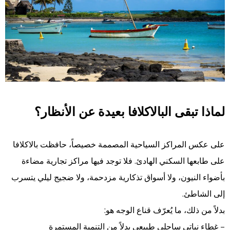
لماذا تبقى البالاكلافا بعيدة عن الأنظار؟
على عكس المراكز السياحية المصممة خصيصاً، حافظت بالاكلافا
على طابعها السكني الهادئ. فلا توجد فيها مراكز تجارية مضاءة
بأضواء النيون، ولا أسواق تذكارية مزدحمة، ولا ضجيج ليلي يتسرب
إلى الشاطئ.
بدلاً من ذلك، ما يُعرّف قناع الوجه هو:
– غطاء نباتي ساحلي طبيعي بدلاً من التنمية المستمرة