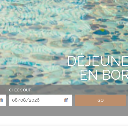
DÉJEUNE
EN BO
CHECK OUT:
GO