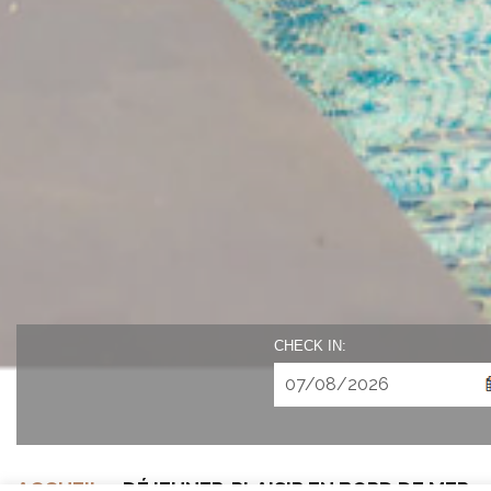
CHECK IN:
ACCUEIL
»
DÉJEUNER-PLAISIR EN BORD DE MER