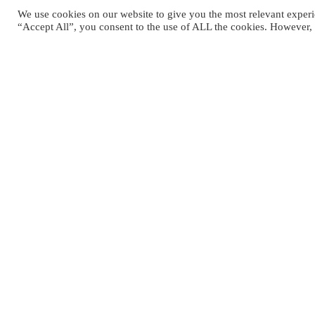
We use cookies on our website to give you the most relevant experi
“Accept All”, you consent to the use of ALL the cookies. However, 
L’essentiel de la vie sur la côte
Pour le déjeuner, repoussez les limites de la vie de luxe en
pause déjeuner dans notre resort, où chaque repas est une
bonheur en bord de mer.
Plongez dans une symphonie de saveurs gastronomiques 
admirant la vue panoramique sur l’océan au Cruso on the B
d’un déjeuner tranquille au Passion Créole, où vous pourre
cuisine mauricienne appétissante et des classiques interna
pourrez apprécier vos plats sur le sable du bord de la pisc
remuant les orteils dans son eau peu profonde, avec en toi
notre paradis tropical.
Cruso on the Beach :