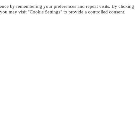
ence by remembering your preferences and repeat visits. By clicking
you may visit "Cookie Settings" to provide a controlled consent.
 bord de mer la
 célébration du
tout en
each. Profitez
z déguster une
tionaux. Vous
ine ou en
le de fond