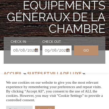
ÉQUIPEMENTS
GÉNÉRAUX DE LA
CHAMBRE
CHECK IN:
CHECK OUT:
GO
ACCUEIL
»
SUITES ET VILLA DE LUXE
»
ÉQUIPEMENTS GÉNÉRAUX DE LA CHAMBRE
We use cookies on our website to give you the most relevant
experience by remembering your preferences and repeat visits.
By clicking “Accept All”, you consent to the use of ALL the
cookies. However, you may visit "Cookie Settings" to provide a
controlled consent.