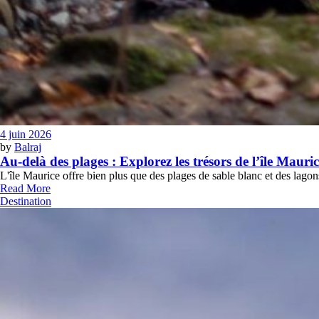
4 juin 2026
by
Balraj
Au-delà des plages : Explorez les trésors de l’île Mauri
L'île Maurice offre bien plus que des plages de sable blanc et des lago
Read More
Destination