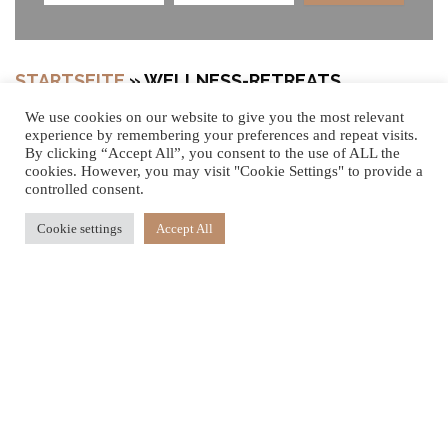
STARTSEITE
»
WELLNESS-RETREATS
We use cookies on our website to give you the most relevant
experience by remembering your preferences and repeat visits.
By clicking “Accept All”, you consent to the use of ALL the
cookies. However, you may visit "Cookie Settings" to provide a
Ihre Reise der Erholung beginnt
controlled consent.
Begeben Sie sich auf eine Reise des Wohlbefindens mit
Cookie settings
Accept All
unseren drei exklusiven Wellness-Retreats. Jedes bietet
eine einzigartige Kombination aus Spa-Anwendungen,
achtsamer Bewegung und ganzheitlicher Heilung.
Tauchen Sie ein in tägliche Wellness-Behandlungen und
-Aktivitäten mit flexiblen Aufenthalten von 3, 7 oder 10
Nächten.