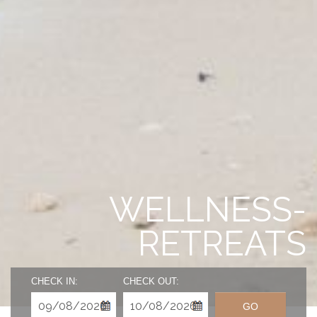
WELLNESS-
RETREATS
CHECK IN:
CHECK OUT:
GO