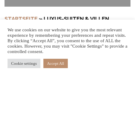
STARTSEITE
»
LUXUS-SUITEN & VILLEN
We use cookies on our website to give you the most relevant
experience by remembering your preferences and repeat visits.
By clicking “Accept All”, you consent to the use of ALL the
LEBEN AUF DER
cookies. However, you may visit "Cookie Settings" to provide a
controlled consent.
INSEL: AUF DIE
Cookie settings
Accept All
SCHICKSTE
WEISE
Finden Sie Raum für Entspannung, Romantik, Reflexion
und spirituelle Erneuerung. Von privaten Poolsuiten über
abgeschiedene Wellness-Rückzugsorte bis hin zu einer